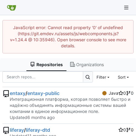
JavaScript error: Cannot read property '0' of undefined
(https://git.emdev.ru/assets/js/webcomponents.js?
v=1.24.4 @ 10:35946). Open browser console to see more
details.
Repositories
Organizations
Filter
Sort
entaxy
/
entaxy-public
Java
0
0
Интеграционная платформа, которая позволяет быстро и
надёжно объединять информационные системы вашей
компании в единое информационное поле.
Updated
liferay
/
liferay-dtd
0
0
Updated